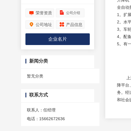
升降机
全自动
荣誉资质
公司介绍
1。扩
2。水
公司地址
产品信息
3。车
4。配
企业名片
5。有
新闻分类
暂无分类
上海液
降平台
务。经
联系方式
和社会
联系人：任经理
电话：15662672636