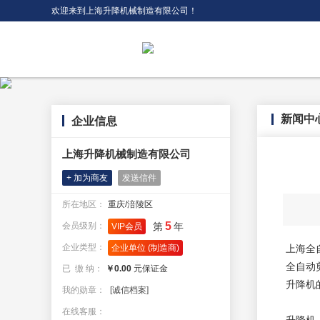
欢迎来到上海升降机械制造有限公司！
新闻中
企业信息
上海升降机械制造有限公司
+ 加为商友
发送信件
所在地区：
重庆/涪陵区
5
会员级别：
第
年
VIP会员
企业类型：
企业单位 (制造商)
上海全
全自动
已 缴 纳：
￥0.00
元保证金
升降机
我的勋章：
[诚信档案]
在线客服：