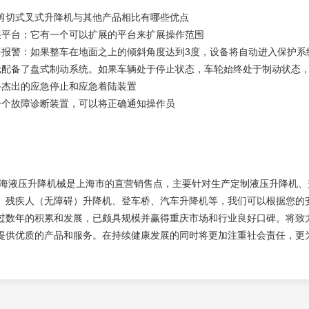
剪切式叉式升降机与其他产品相比有哪些优点
展平台：它有一个可以扩展的平台来扩展操作范围
平报警：如果整车在地面之上的倾斜角度达到3度，设备将自动进入保护系
轮配备了盘式制动系统。如果车辆处于停止状态，车轮始终处于制动状态，
备杰出的应急停止和应急着陆装置
一个故障诊断装置，可以将正确通知操作员
压升降机械是上海市的直营销售点，主要针对生产定制液压升降机、升
、残疾人（无障碍）升降机、登车桥、汽车升降机等，我们可以根据您的
过数年的积累和发展，已颇具规模并赢得重庆市场和行业良好口碑。将致
提供优质的产品和服务。在持续健康发展的同时将更加注重社会责任，更